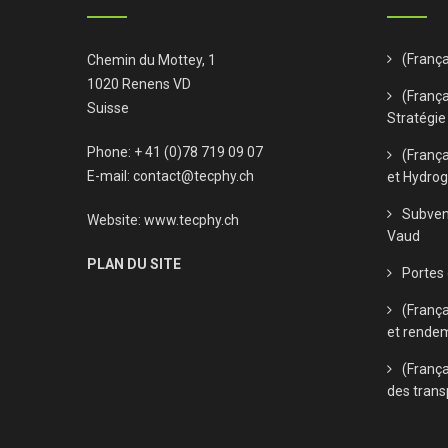
(Franç
Chemin du Mottey, 1
1020 Renens VD
(França
Suisse
Stratégie
Phone: + 41 (0)78 719 09 07
(Franç
E-mail:
contact@tecphy.ch
et Hydro
Subven
Website:
www.tecphy.ch
Vaud
PLAN DU SITE
Portes
(Franç
et rende
(França
des trans