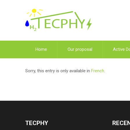
Home
Our proposal
Active D
Sorry, this entry is only available in
French
.
TECPHY
RECEN