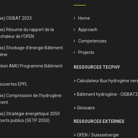
ais) CISBAT 2023
Home
is) Résumé du rapport de la
Approach
 chaleur de l’OFEN
Competencies
ais) Stockage d’énergie Bâtiment
Projects
gène
tion AMO Programme Bâtiment
RESSOURCES TECPHY
> Calculateur Bus hydrogène vers
 ouvertes EPFL
> Bâtiment hydrogène - CISBAT
ais) Compression de l’hydrogène
ment
> Glossaire
is) Stratégie énergétique 2050
ports publics (SETP 2050)
RESSOURCES EXTERNES
> OFEN
/
Suisseénergie