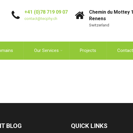
+41 (0)78 719 09 07
Chemin du Mottey 1
Renens
contact@tecphy.ch
Switzerland
omains
Our Services
Projects
Contact
T BLOG
QUICK LINKS