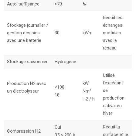
Auto-suffisance
>70
%
Réduit les
Stockage journalier /
échanges
gestion des pics
30
kWh
quotidien
avec une batterie
avec le
réseau
Stockage saisonnier
Hydrogène
Utilise
l’excédant
kW
Production H2 avec
<100
de
un électrolyseur
Nm³
18
production
H2 / h
estival en
hiver
Réduit la
Oui
Compression H2
surface et le
35 > 200 à