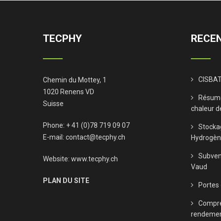
TECPHY
RECEN
CISBAT
Chemin du Mottey, 1
1020 Renens VD
Résumé
Suisse
chaleur d
Phone: + 41 (0)78 719 09 07
Stocka
E-mail:
contact@tecphy.ch
Hydrogè
Subven
Website:
www.tecphy.ch
Vaud
PLAN DU SITE
Portes
Compre
rendeme