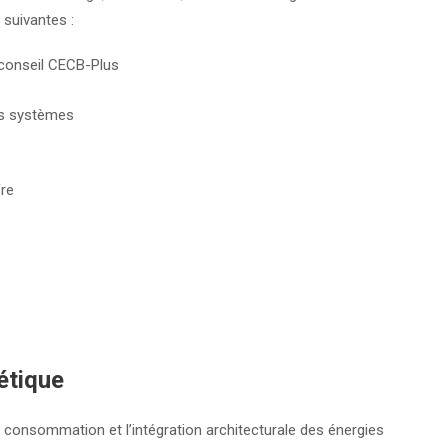
 suivantes :
e conseil CECB-Plus
es systèmes
fre
étique
a consommation et l’intégration architecturale des énergies