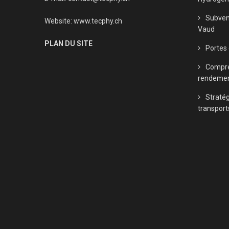
Subven
Website:
www.tecphy.ch
Vaud
PLAN DU SITE
Portes
Compre
rendeme
Straté
transport