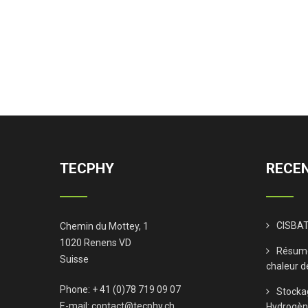
TECPHY
RECEN
CISBAT
Chemin du Mottey, 1
1020 Renens VD
Résumé
Suisse
chaleur d
Phone: + 41 (0)78 719 09 07
Stocka
E-mail:
contact@tecphy.ch
Hydrogè