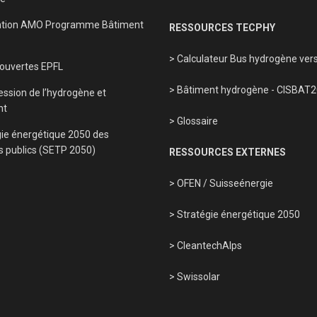
tion AMO Programme Bâtiment
RESSOURCES TECPHY
> Calculateur Bus hydrogène vers
 ouvertes EPFL
> Bâtiment hydrogène - CISBAT
ssion de l’hydrogène et
nt
> Glossaire
gie énergétique 2050 des
s publics (SETP 2050)
RESSOURCES EXTERNES
> OFEN
/
Suisseénergie
> Stratégie énergétique 2050
> CleantechAlps
> Swissolar