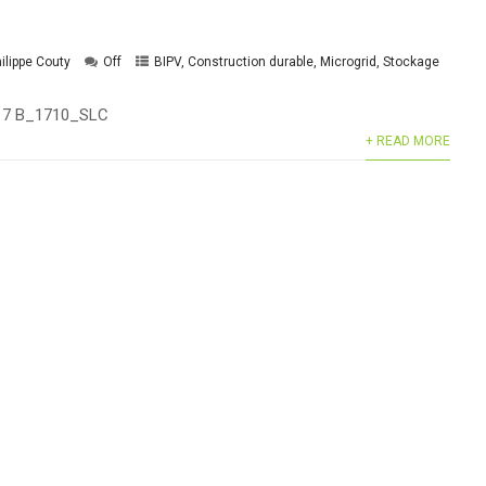
ilippe Couty
Off
BIPV
,
Construction durable
,
Microgrid
,
Stockage
 2017 B_1710_SLC
+ READ MORE