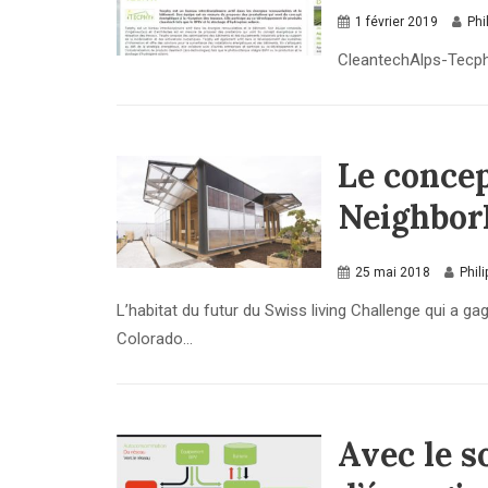
1 février 2019
Phi
CleantechAlps-Tecp
Le conce
NeighborH
25 mai 2018
Phil
L’habitat du futur du Swiss living Challenge qui a g
Colorado...
Avec le s