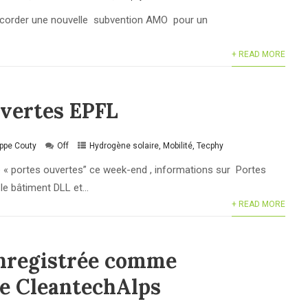
corder une nouvelle subvention AMO pour un
+ READ MORE
uvertes EPFL
ippe Couty
Off
Hydrogène solaire
,
Mobilité
,
Tecphy
 « portes ouvertes” ce week-end , informations sur Portes
e bâtiment DLL et...
+ READ MORE
nregistrée comme
se CleantechAlps