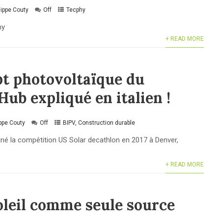
lippe Couty
Off
Tecphy
hy
+ READ MORE
pt photovoltaïque du
ub expliqué en italien !
ippe Couty
Off
BIPV
,
Construction durable
agné la compétition US Solar decathlon en 2017 à Denver,
+ READ MORE
oleil comme seule source