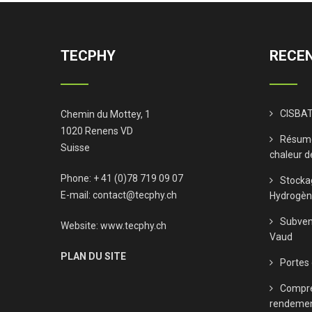
TECPHY
RECEN
CISBAT
Chemin du Mottey, 1
1020 Renens VD
Résumé
Suisse
chaleur d
Phone: + 41 (0)78 719 09 07
Stocka
E-mail:
contact@tecphy.ch
Hydrogè
Subven
Website:
www.tecphy.ch
Vaud
PLAN DU SITE
Portes
Compre
rendeme