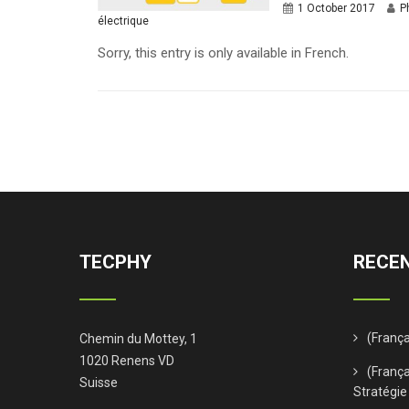
1 October 2017
P
électrique
Sorry, this entry is only available in French.
TECPHY
RECEN
(Franç
Chemin du Mottey, 1
1020 Renens VD
(França
Suisse
Stratégie