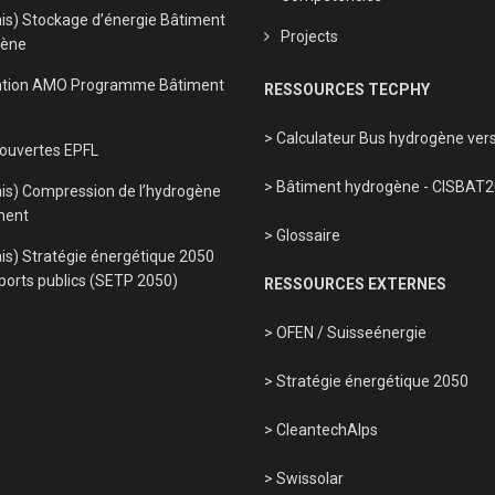
ais) Stockage d’énergie Bâtiment
Projects
gène
tion AMO Programme Bâtiment
RESSOURCES TECPHY
> Calculateur Bus hydrogène vers
 ouvertes EPFL
> Bâtiment hydrogène - CISBAT
ais) Compression de l’hydrogène
ment
> Glossaire
is) Stratégie énergétique 2050
ports publics (SETP 2050)
RESSOURCES EXTERNES
> OFEN
/
Suisseénergie
> Stratégie énergétique 2050
> CleantechAlps
> Swissolar