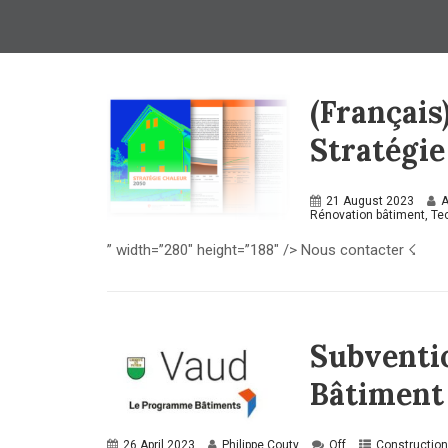
(Français
Stratégie
21 August 2023
A
Rénovation bâtiment
,
Te
” width=”280″ height=”188″ /> Nous contacter ☇
Subvent
Bâtiment
26 April 2023
Philippe Couty
Off
Construction