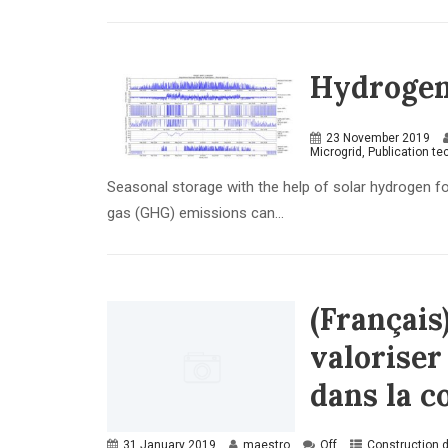
Hydrogen,
23 November 2019
Microgrid
,
Publication t
Seasonal storage with the help of solar hydrogen for
gas (GHG) emissions can...
(Français
valoriser
dans la c
31 January 2019
maestro
Off
Construction 