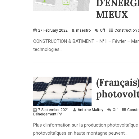
D’ENERGI
MIEUX
27 February 2022
maestro
Off
Construction 
CONSTRUCTION & BATIMENT – N°1 – Février – Mars 2
techno­logies...
(Françai
photovolt
7 September 2021
Antoine Maltey
Off
Constr
Déneigement PV
Plus d’information sur la production photovoltaïque 
photovoltaïques en haute montagne peuvent...