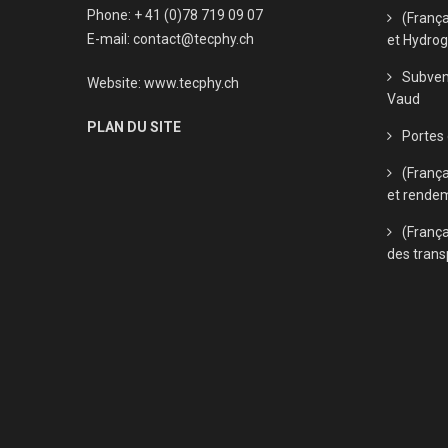
Phone: + 41 (0)78 719 09 07
(Franç
E-mail:
contact@tecphy.ch
et Hydro
Subven
Website:
www.tecphy.ch
Vaud
PLAN DU SITE
Portes
(Franç
et rende
(França
des trans