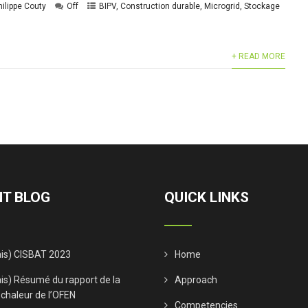
hilippe Couty
Off
BIPV
,
Construction durable
,
Microgrid
,
Stockage
+ READ MORE
T BLOG
QUICK LINKS
ais) CISBAT 2023
Home
is) Résumé du rapport de la
Approach
 chaleur de l’OFEN
Competencies