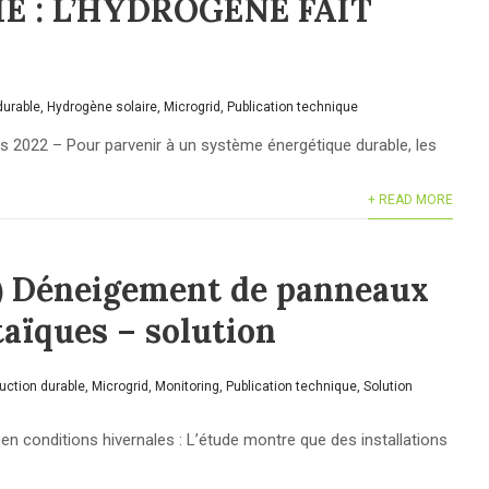
E : L’HYDROGENE FAIT
durable
,
Hydrogène solaire
,
Microgrid
,
Publication technique
022 – Pour parvenir à un système énergétique durable, les
+ READ MORE
s) Déneigement de panneaux
aïques – solution
uction durable
,
Microgrid
,
Monitoring
,
Publication technique
,
Solution
en conditions hivernales : L’étude montre que des installations