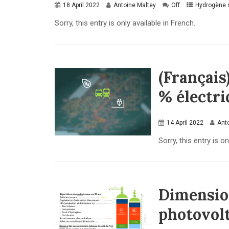
18 April 2022
Antoine Maltey
Off
Hydrogène s
Sorry, this entry is only available in French.
(Français
% électr
14 April 2022
Ant
Sorry, this entry is on
Dimensio
photovol