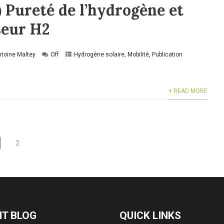
) Pureté de l’hydrogène et
eur H2
toine Maltey
Off
Hydrogène solaire
,
Mobilité
,
Publication
+ READ MORE
2
T BLOG
QUICK LINKS