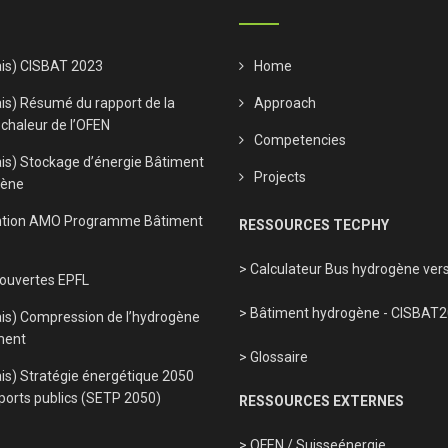
ais) CISBAT 2023
Home
is) Résumé du rapport de la
Approach
 chaleur de l’OFEN
Competencies
ais) Stockage d’énergie Bâtiment
Projects
gène
tion AMO Programme Bâtiment
RESSOURCES TECPHY
> Calculateur Bus hydrogène vers
 ouvertes EPFL
> Bâtiment hydrogène - CISBAT
ais) Compression de l’hydrogène
ment
> Glossaire
is) Stratégie énergétique 2050
ports publics (SETP 2050)
RESSOURCES EXTERNES
> OFEN
/
Suisseénergie