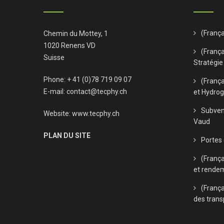
(Franç
Chemin du Mottey, 1
1020 Renens VD
(França
Suisse
Stratégie
Phone: + 41 (0)78 719 09 07
(Franç
E-mail:
contact@tecphy.ch
et Hydro
Subven
Website:
www.tecphy.ch
Vaud
PLAN DU SITE
Portes
(Franç
et rende
(França
des trans