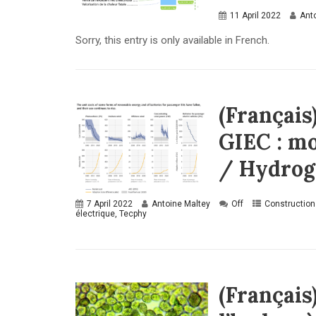
11 April 2022
Ant
Sorry, this entry is only available in French.
(Français
GIEC : mo
/ Hydrogè
7 April 2022
Antoine Maltey
Off
Construction
électrique
,
Tecphy
(Français