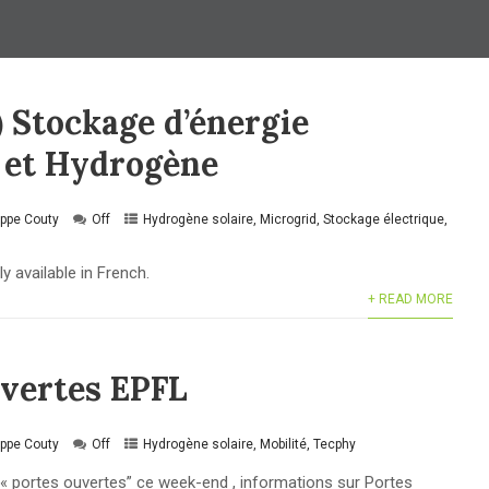
) Stockage d’énergie
 et Hydrogène
ippe Couty
Off
Hydrogène solaire
,
Microgrid
,
Stockage électrique
,
ly available in French.
+ READ MORE
uvertes EPFL
ippe Couty
Off
Hydrogène solaire
,
Mobilité
,
Tecphy
« portes ouvertes” ce week-end , informations sur Portes