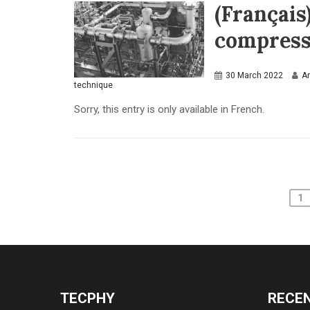
(Français
compress
30 March 2022
An
technique
Sorry, this entry is only available in French.
Posts
1
navigation
TECPHY
RECEN